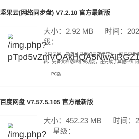
坚果云(网络同步盘) V7.2.10 官方最新版
大小：2.92 MB
时间：2025
级：
坚果云是一款简单易用的云存储软件，现已更新至 7.2
辑、完善文档助理相关功能，还完成了其他已知问题的
PC版
百度网盘 V7.57.5.105 官方最新版
大小：452.23 MB
时间：20
星级：