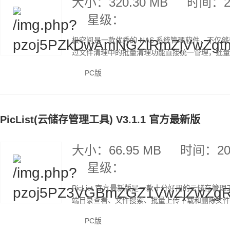
大小：320.30 MB
时间：20
星级：
极空间是一款优秀的 NAS 系统管理软件，不
过文件清理中的批量清理功能直接统一管理，批量清
PC版
PicList(云储存管理工具) V3.1.1 官方最新版
大小：66.95 MB
时间：202
星级：
PicList 官方最新版是一款十分好用的云储存管
端目录查看、文件搜索、批量上传下载和删除文件，
PC版