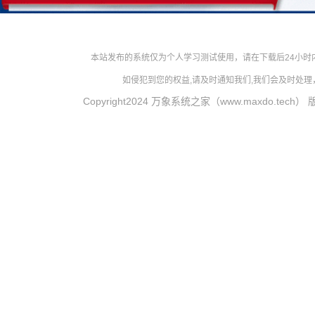
本站发布的系统仅为个人学习测试使用，请在下载后24小
如侵犯到您的权益,请及时通知我们,我们会及时处理，对
Copyright2024 万象系统之家（www.maxdo.tech