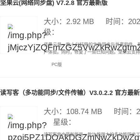
坚果云(网络同步盘) V7.2.8 官方最新版
大小：2.92 MB
时间：2025
级：
坚果云是一款十分好用的文件同步与共享软件。现
户体验。同时，修复了一些已知问题。坚果云支持多
PC版
读写客（多功能同步/文件传输）V3.0.2.2 官方最
大小：108.74 MB
时间：20
星级：
读写客官方最新版是一款功能强大的多功能同步