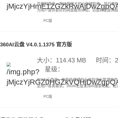
百度网盘是一款功能强大的云存储软件。现已更新至7
为用户提供更好的网盘服务体验。百度网盘提供超大
PC版
360AI云盘 V4.0.1.1375 官方版
大小：114.43 MB
时间：20
星级：
360AI云盘是一款高效便捷的云端存储与管理软
足用户各类需求。360AI云盘支持AI搜索功能，
PC版