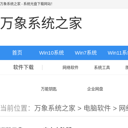
万象系统之家
- 系统光盘下载网站！
万象系统之家
首页
Win10系统
Win7系统
Win11
软件下载
网络软件
系统工具
相关合集
万能钥匙
企业网盘
当前位置：
万象系统之家
>
电脑软件
>
网