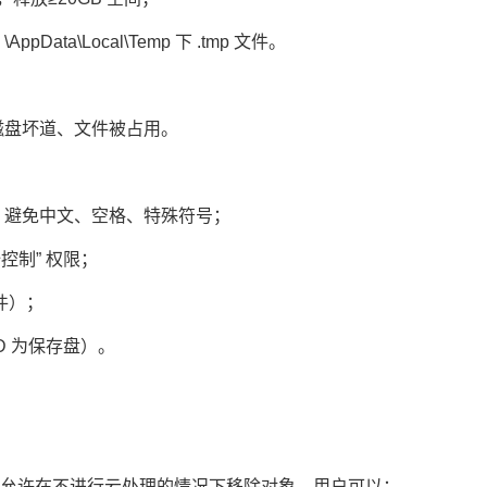
ta\Local\Temp 下 .tmp 文件。
磁盘坏道、文件被占用。
k），避免中文、空格、特殊符号；
制” 权限；
件）；
D 为保存盘）。
模型，允许在不进行云处理的情况下移除对象。用户可以：