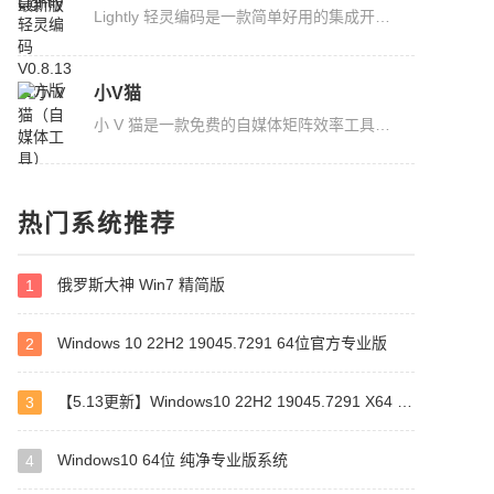
Lightly 轻灵编码是一款简单好用的集成开发工具（IDE），自动构建开发环境，无需复杂配置，打开就能直接写代码。它支持 Python、C、C++、Java、Go 等主流编程语言和框架，还自带代码提示和查错...
小V猫
小 V 猫是一款免费的自媒体矩阵效率工具，现已更新至 2.0.0 版本。新版本的评论管理新增批量操作与视频号评论精选功能，同时优化抖音私信，实现实时收发回复。软件支持多账号管理、批量分发、流...
万象系统之家一键重装系统
热门系统推荐
现在有很多一键重装工具都是收费的，万象系统之家一键重装系统工具不收取任何费用，从下载到安装全程免费。智能检测当前电脑配置信息，一键重装 Win11 / Win10 / Win7 系统，无需其他操作，十分钟内...
俄罗斯大神 Win7 精简版
1
CrystalDiskInfo
CrystalDiskInfo（硬盘检测工具）是一款实用的硬盘状态信息检测工具软件，现已更新至 9.9.0 版本，此次更新新增识别假冒三星 SSD 功能，并修复 JMS586 New 工作不正常的问题。该软件为用户提供...
Windows 10 22H2 19045.7291 64位官方专业版
2
【5.13更新】Windows10 22H2 19045.7291 X64 专业版
3
火狐浏览器
火狐浏览器是一款功能强大、可定制性高、注重隐私保护的浏览器，现已更新至 151.0 版本。该软件采用了先进的渲染引擎，可以快速加载网页，并且具有快速的响应速度。同时还具有丰富的扩展生态系...
Windows10 64位 纯净专业版系统
4