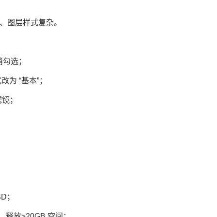
、图层样式复杂。
消勾选；
为 “基本”；
滤镜；
D；
放≥20GB 空间；