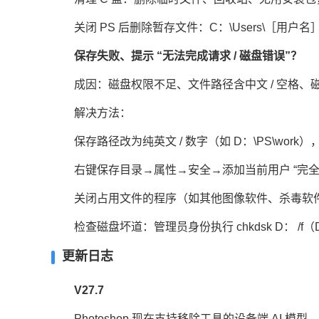
关闭 PS 后删除暂存文件：C：\Users\［用户名］\AppDa
保存失败、提示 “无法完成请求 / 磁盘错误”？
成因：磁盘权限不足、文件路径含中文 / 空格、
解决方法：
保存路径改为纯英文 / 数字（如 D：\PS\wor
右键保存目录→属性→安全→添加当前用户 “完全控
关闭占用文件的程序（如其他图像软件、杀毒软
检查磁盘坏道：管理员身份执行 chkdsk D： /f（
更新日志
V27.7
Photoshop 现在支持移除工具的设备端 AI 