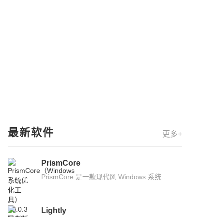
最新软件
更多+
PrismCore
PrismCore 是一款现代风 Windows 系统优化工具，不仅支持深度磁盘清理与网络协议栈修复，提升系统流畅度与稳定性，还能够通过工作集修剪、空闲进程分页与虚拟内存优化释放内存。非常适合使用，...
Lightly