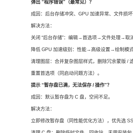
弹出 “程序错误”（最常见）？
成因：后台存储冲突、GPU 加速异常、文件损坏
解决方法：
关闭 “后台存储”：编辑→首选项→文件处理→取
降低 GPU 加速级别：性能→高级设置→绘制模式改
清理图层：合并复杂图层样式，删除冗余蒙版 / 
重置首选项（同启动问题方法）。
提示 “暂存盘已满，无法保存 / 操作”？
成因：默认暂存盘为 C 盘，空间不足。
解决方法：
立即修改暂存盘（同性能优化方法），优先选 SS
清理 C 盘：删除临时文件、回收站、无用安装包，释