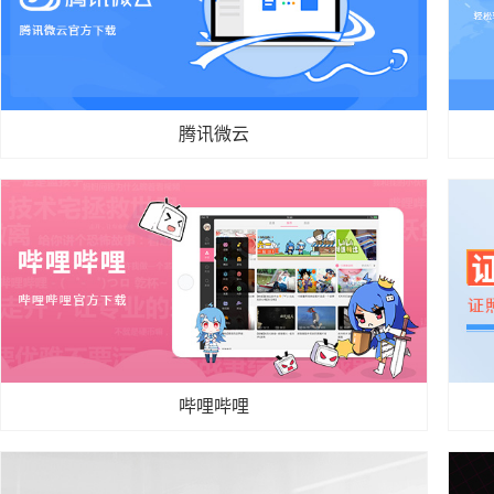
是具备了强大的反垃圾邮件功能，能够通过多种技术对邮件
机、
进行甄别，准确的识别出垃圾邮件与普通邮件。
顿、
2020-05-29
腾讯微云
腾讯微云
你使用的网盘软件是什么呢？腾讯微云是腾讯推出的网盘服
格式
务，支持pc端、手机端、web端等多终端登入，拥有相册备
论是
份、云笔记、文件分类管理，通讯录备份、文件传输、剪贴
格式
板等功能，并且存储空间非常大。总而言之，腾讯...
并、
2020-05-11
哔哩哔哩
哔哩哔哩