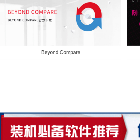
论国内知名的视频弹幕网站，B站你肯定听说过！B站全称
你自
哔哩哔哩（bilibili），一个二次元弹幕直播平台，汇聚了年
效果
轻化的喜爱二次元的用户，目前平台包括动漫、音乐、舞
作软
蹈、游戏等多个内容分区，同时设有直播业务，你可...
能一
2020-05-01
Beyond Compare
Beyond Compare
Beyond Compare作为一款专业的文件及文件夹对比软件，
咪咕
有了它，用户就可以方便的对比各文件、文件夹、FTP网
提供
站、压缩包等之间的差异，并且把相差的字节用颜色加以区
特有
分，突出显示，从而方便用户可视化和调整各类文件间...
播、
2020-04-29