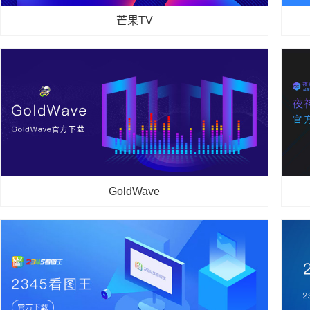
2026-05-11
芒果TV
芒果TV
芒果TV是湖南广电旗下唯一的一款视频播放软件，几乎所
QQ
有湖南台的电视剧、综艺节目都可以在芒果TV中观看到，
多数
并且芒果TV的画质非常清晰，并能够支持主流音视频格式
拼三
的本地播放，总而言之，功能十分强大，是一款不可多得...
六千
2020-10-23
GoldWave
GoldWave
如今，大家的生活越过越好，除了可以在日常随时随地听到
夜神
音乐以外，还有很多人会选择录制属于自己的歌曲，而既然
稳定
是录制歌曲，那就需要用到一款优秀的音频编辑软件来帮忙
游戏