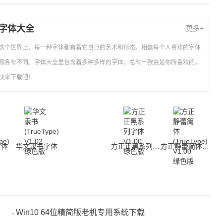
字体大全
更多+
这个世界上，每一种字体都有着它自己的艺术和形态。相信每个人喜欢的字体
都各有不同。字体大全里包含着多种多样的字体，总有一款会是你所喜欢的，
快来下载吧！
字体
华文隶书字体
方正正黑系列字体
方正静蕾简体(TrueType)
Win10 64位精简版老机专用系统下载