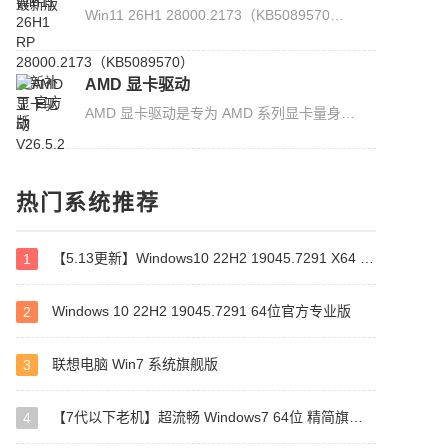
Win11 26H1 28000.2173（KB5089570）是 RP 频道最新的预览版补丁，此次更新在打印设置中添加了一个新图标用于显示是否支持 Windows 受保护的打印模式，并改进了第三方驱动程序与 midisrv.exe 的...
AMD 显卡驱动
AMD 显卡驱动是专为 AMD 系列显卡量身打造的官方驱动程序，现已更新至 26.5.2 版本。此次更新不仅修复了运行《RoadCraft》时可能会出现应用程序间歇性崩溃或驱动程序超时，还支持《极限竞速：地...
CPU-Z
热门系统推荐
CPU-Z 是一款功能强大的系统信息检测工具，拥有精准的硬件识别能力和简洁直观的界面设计，同时还扩展了对主板芯片组、内存规格、显卡信息等硬件组件的检测能力，此次更新不仅添加了对大量硬件的...
【5.13更新】Windows10 22H2 19045.7291 X64 专业版
1
Intel Arc 显卡驱动
Intel Arc 显卡驱动是英特尔官方推出的显卡核心驱动程序，现已更新至 32.0.101.8801 版本。此次更新为《极限竞速：地平线 6》《乐高蝙蝠侠：黑暗骑士的遗产》《深海迷航 2：异星水域》三款游戏...
Windows 10 22H2 19045.7291 64位官方专业版
2
联想电脑 Win7 系统旗舰版
3
云小记
云小记是一款简洁好用的桌面便签软件，现已更新至 1.4.5 版本。本次更新新增番茄时钟、定时关机工具，并修复已知的问题。该软件支持随手记笔记、待办清单与日程提醒，用户还可以自定义便签样式...
【7代以下老机】超流畅 Windows7 64位 精简旗舰版
4