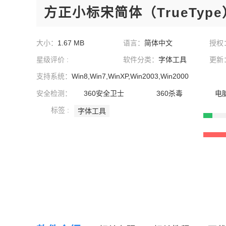
方正小标宋简体（TrueType）
大小：
1.67 MB
语言：
简体中文
授权
星级评价 :
软件分类：
字体工具
更新
支持系统：
Win8,Win7,WinXP,Win2003,Win2000
安全检测：
360安全卫士
360杀毒
电
标签 :
字体工具