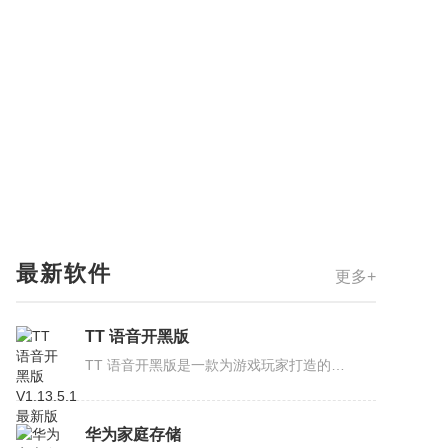
最新软件
更多+
TT 语音开黑版
TT 语音开黑版是一款为游戏玩家打造的语音社交软件。不仅采用 AI 降噪技术，有效消除嘈杂环境音，确保对话清晰无延迟。而且软件内 24 小时有海量玩家在线，智能匹配系统助力，让你 3 秒内快速组...
华为家庭存储