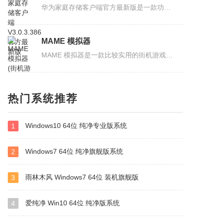
华为家庭存储客户端官方最新版是一款功能强大的家庭 NSA 数据存储管理软件，该软件不仅能够帮助用户轻松管理和存储家庭中的各种数据，而且安全系数极高，并且可以进行多种备份，像访问本地文件...
MAME 模拟器
MAME 模拟器是一款比较实用的街机游戏模拟器，MAME 可以模拟多种街机游戏，支持几乎所有的街机游戏，同时提供了简单易用的界面，用户可以轻松地选择游戏并开始玩游戏。此外软件的稳定性高，不容...
Lunacy
热门系统推荐
Lunacy 是一款优秀的矢量图设计软件，该软件不仅支持 SVG、AI、EPS 等主流矢量文件格式的无损解析与编辑，同时开创性地引入 AI 辅助线生成、自动路径优化等智能功能，具有强大的图层管理功能，...
Windows10 64位 纯净专业版系统
1
PPSSPP模拟器
PPSSPP 模拟器是专为喜欢 PSP 游戏的朋友推出的一款 PSP 模拟器，能够支持 Windows，Linux，Mac OS，Android，iOS 等主流计算机与移动设备操作系统，不仅可以让玩家们完美在电脑中体验游戏，还...
Windows7 64位 纯净旗舰版系统
2
雨林木风 Windows7 64位 装机旗舰版
3
像塑
像塑是抖音官方推出的 AR 特效创作平台，内置海量素材与模板，无需代码即可制作，新手能快速上手，专业创作者可自由定制美妆、贴纸、互动游戏、AR 场景等特效。软件拥有人脸、人体、手势等多种...
爱纯净 Win10 64位 纯净版系统
4