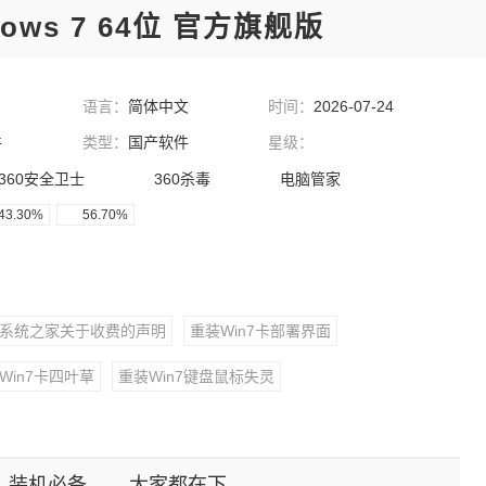
ws 7 64位 官方旗舰版
语言：
简体中文
时间：
2026-07-24
件
类型：
国产软件
星级：
360安全卫士
360杀毒
电脑管家
43.30%
56.70%
系统之家关于收费的声明
重装Win7卡部署界面
Win7卡四叶草
重装Win7键盘鼠标失灵
n7纯净旗舰版下载
装机必备
大家都在下