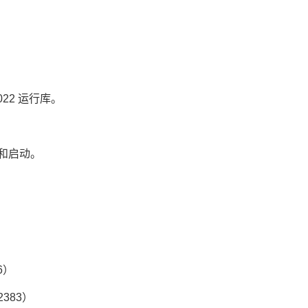
/2022 运行库。
装和启动。
26）
2383）