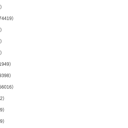
8）
74419）
0）
3）
3）
1949）
9398）
56016）
12）
29）
09）