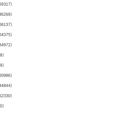
59317）
46269）
06137）
04375）
84972）
28）
69）
00986）
94844）
62330）
40）