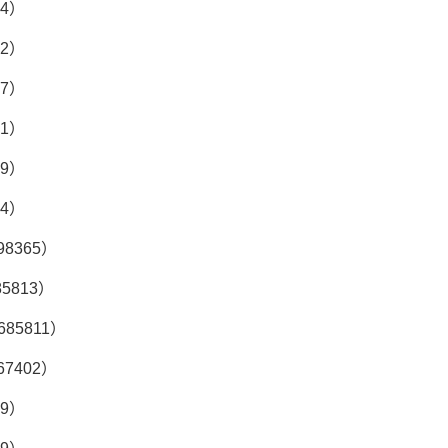
04）
72）
17）
41）
59）
94）
98365）
85813）
2685811）
67402）
29）